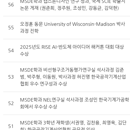
MSDE학과 캡스톤디자인 연구 성과, 국제 SCIE 학술지
56
논문 게재 (권준희, 정주원, 조성민, 강동균, 김덕현)
오정훈 동문 University of Wisconsin-Madison 박사
55
과정 진학
2025년도 RISE AI-반도체 아이디어 해커톤 대회 대상
54
수상
MSDE학과 비선형구조거동평가연구실 석사과정 김준
53
범, 박주형, 이동원, 박사과정 허진명 한국공작기계산업
협회 우수 연구성과 수상
MSDE학과 NEL연구실 석사과정 조성민 한국기계가공학
52
회에서 우수상 수상
MSDE학과 3학년 재학생(서권영, 김찬용, 최영욱, 김단
51
희) 한국공작기계산업협회 공모전 입상