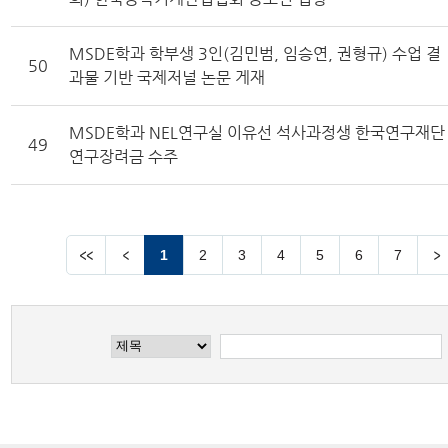
MSDE학과 학부생 3인(김민범, 임승연, 권형규) 수업 결
50
과물 기반 국제저널 논문 게재
MSDE학과 NEL연구실 이유선 석사과정생 한국연구재단
49
연구장려금 수주
1
2
3
4
5
6
7