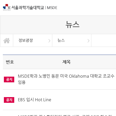
|
MSDE
뉴스
정보광장
뉴스
대학원 공지사항
졸업생 영상편지
학부 공지사항
교육/대학원
MSDE소개
교육/학부
연구활동
학사안내
정보광장
커뮤니티
각종서식
취업정보
자료실
갤러리
Q&A
뉴스
번호
제목
MSDE학과 노병민 동문 미국 Oklahoma 대학교 조교수
임용
EBS 입시 Hot Line